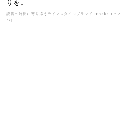
りを。
読書の時間に寄り添うライフスタイルブランド Hinoba（ヒノ
バ）