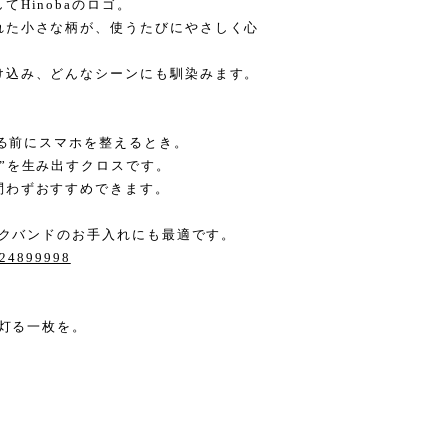
Hinobaのロゴ。
れた小さな柄が、使うたびにやさしく心
け込み、どんなシーンにも馴染みます。
寝る前にスマホを整えるとき。
”を生み出すクロスです。
問わずおすすめできます。
ブックバンドのお手入れにも最適です。
124899998
に灯る一枚を。