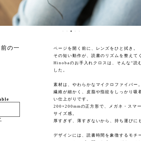
む前の一
ページを開く前に、レンズをひと拭き。
その短い動作が、読書のリズムを整えて
Hinobaのお手入れクロスは、そんな“
した。
素材は、やわらかなマイクロファイバー
繊維が細かく、皮脂や指紋をしっかり吸
い仕上がりです。
able
200×200mmの正方形で、メガネ・スマ
サイズ感。
け
厚すぎず、薄すぎないから、持ち運びに
デザインには、読書時間を象徴するモチ