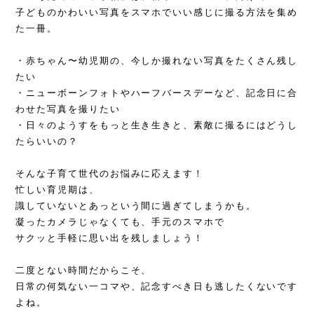
子どものかわいい写真をスマホでいい感じに撮る方法を集め
た一冊。
・赤ちゃん〜幼児期の、今しか撮れない写真をたくさん残し
たい
・ニューボーンフォトやハーフバースデーなど、記念日に合
わせた写真を撮りたい
・日々のようすをもっと生き生きと、素敵に撮るにはどうし
たらいいの？
そんな子育て世代のお悩みに応えます！
忙しい育児期は、
識していないとあっという間に過ぎてしまうかも。
凝ったカメラじゃなくても、手元のスマホで
サクッと手軽に思い出を残しましょう！
二度とない時間だからこそ、
日常の何気ない一コマや、記念すべき日も逃したくないです
よね。