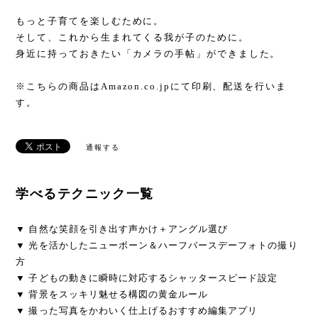
もっと子育てを楽しむために。
そして、これから生まれてくる我が子のために。
身近に持っておきたい「カメラの手帖」ができました。
※こちらの商品はAmazon.co.jpにて印刷、配送を行いま
す。
通報する
学べるテクニック一覧
▼ 自然な笑顔を引き出す声かけ＋アングル選び
▼ 光を活かしたニューボーン＆ハーフバースデーフォトの撮り
方
▼ 子どもの動きに瞬時に対応するシャッタースピード設定
▼ 背景をスッキリ魅せる構図の黄金ルール
▼ 撮った写真をかわいく仕上げるおすすめ編集アプリ