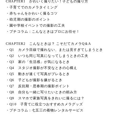
CHAPTER1 かわいく撮りたい！子どもの撮り方
・子育てでのカメラタイミング
・赤ちゃんをかわいく撮るコツ
・幼児期の撮影のポイント
・園や学校イベントでの撮影の工夫
・プチコラム：こんなときはプロにお任せ！
CHAPTER2 こんなときは？ こそだてカメラQ＆A
・Q1 カメラ目線で撮れない、または見すぎてしまうとき
・Q2 いつも同じ写真になってしまうときの工夫
・Q3 家の「生活感」が気になるとき
・Q4 スタジオ撮影が不安なときの心構え
・Q5 動きが速くて写真がブレるとき
・Q6 子どもが撮影を嫌がるとき
・Q7 反抗期・思春期の撮影ポイント
・Q8 自分も一緒に写りたいときの頼み方
・Q9 スマホで家族写真をきれいに撮るには？
・Q10 子育てに役立つおすすめカメラグッズ
・プチコラム：七五三の着物レンタルサービス