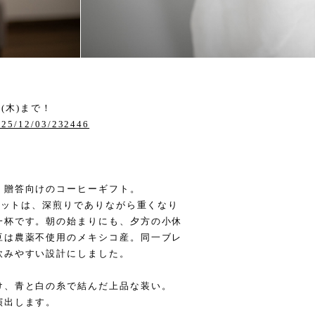
5(木)まで！
2025/12/03/232446
、贈答向けのコーヒーギフト。
個セットは、深煎りでありながら重くなり
一杯です。朝の始まりにも、夕方の小休
豆は農薬不使用のメキシコ産。同一ブレ
飲みやすい設計にしました。
け、青と白の糸で結んだ上品な装い。
演出します。