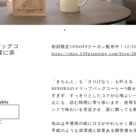
バッグコ
初回限定10%OFFクーポン配布中！12/2
書に添
https://shop.339planning.com/blog/
「きちんと」も「さりげなく」も叶える
HINOBAのドリップバッグコーヒー5
すぎず、すっきりとしたコクが心地よい
able
止にも、読む時間に寄り添います。使用
ンドで味わいを安定させ、誰に贈っても
け
包みは半透明の紙にロゴがやわらかく透
手紙のような清潔感と節度ある贈答感を