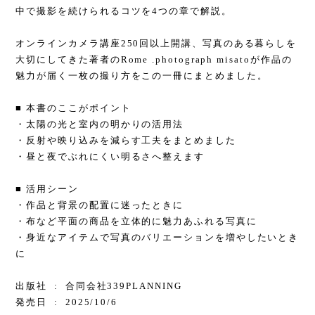
中で撮影を続けられるコツを4つの章で解説。
オンラインカメラ講座250回以上開講、写真のある暮らしを
大切にしてきた著者のRome .photograph misatoが作品の
魅力が届く一枚の撮り方をこの一冊にまとめました。
■ 本書のここがポイント
・太陽の光と室内の明かりの活用法
・反射や映り込みを減らす工夫をまとめました
・昼と夜でぶれにくい明るさへ整えます
■ 活用シーン
・作品と背景の配置に迷ったときに
・布など平面の商品を立体的に魅力あふれる写真に
・身近なアイテムで写真のバリエーションを増やしたいとき
に
出版社 ‏ : ‎ 合同会社339PLANNING
発売日 ‏ : ‎ 2025/10/6