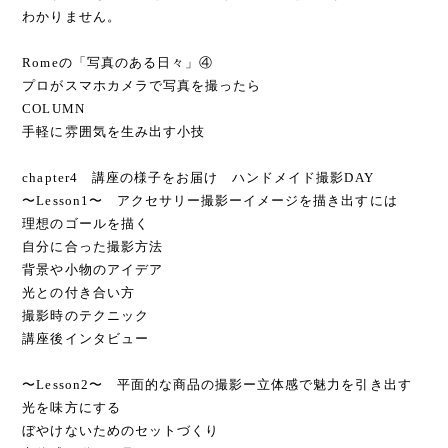
わかりません。
Romeの「写真のある日々」④
プロがスマホカメラで写真を撮ったら
COLUMN
手軽に雰囲気を生み出す小技
chapter4 講座の様子をお届け ハンドメイド撮影DAY
〜Lesson1〜 アクセサリー撮影ーイメージを描き出すには
理想のゴールを描く
自分に合った撮影方法
背景や小物のアイデア
光との付き合い方
撮影時のテクニック
講座後インタビュー
〜Lesson2〜 平面的な商品の撮影ー立体感で魅力を引き出す
光を味方にする
ぼやけないためのセットづくり